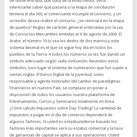
de doble-entrada, que data de la edad media. Sería
interesante saber qué pasaría si la etapa de conciliación
termina el día 360, el comerciante incumple el convenio, y un
acreedor desea reabrir el concurso, ¿se reiniciará en la etapa
de quiebra? Reglas de carácter general ordenadas por la Ley
de Concursos Mercantiles emitidas el 9 de agosto de 2000. El
árabe, el número 10 (o sea los dedos de dos manos) y este
sistema decimal es el que se sigue hoy día en todos los
pueblos de la Tierra. A todos los números se les fue dando un
símbolo adecuado según cada civilización. Reuni­dos estos
símbolos, tuvo lugar el sistema de numeración que fue sujeto a
ciertas reglas. El Banco Digital de la Juventud, como
responsable y agente motivador del cambio de paradigmas
financieros en nuestro País, se complace en poner a
disposición de todos los usuarios nuestra plataforma de
Entrenamiento, Cursos y Seminarios totalmente en línea.
¿Cómo calculo Impuestos sobre Day Trading? La cantidad de
impuestos a pagar en el día de comercio dependerá de
algunos factores. Si usted es estadounidense basado los
factores más importantes será su estatus comercial y la tasa
de ganancias de capital se aplica a sus operaciones. Usted